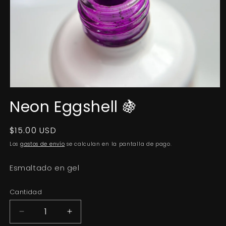
Abrir
elemento
Neon Eggshell 🍇
multimedia
1
en
una
Precio
$15.00 USD
ventana
habitual
modal
Los
gastos de envío
se calculan en la pantalla de pago.
Esmaltado en gel
Cantidad
Reducir
Aumentar