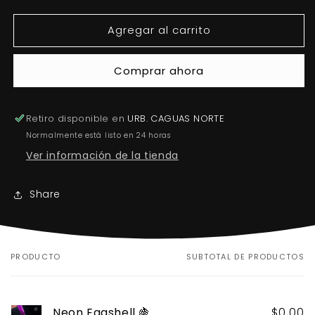
cantidad
cantidad
para
para
Agregar al carrito
Neon
Neon
Eggshell
Eggshell
🍇
🍇
Comprar ahora
Retiro disponible en
URB. CAGUAS NORTE
Normalmente está listo en 24 horas
Ver información de la tienda
Share
PRODUCTO
SUBTOTAL DE PRODUCTOS
Tu
carrito
Neon Eggshell 🍇
$0.00