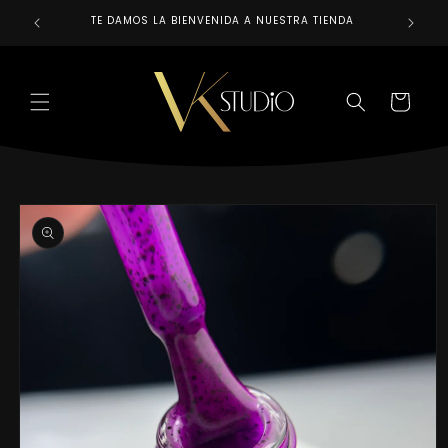
Ir
directamente
TE DAMOS LA BIENVENIDA A NUESTRA TIENDA
REALIZAM
al contenido
CARRITO
Ir
directamente
a la
información
del producto