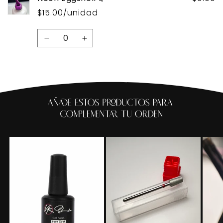
$15.00/unidad
Cantidad
Reducir
Aumentar
cantidad
cantidad
para
para
Default
Default
Title
Title
Cargando...