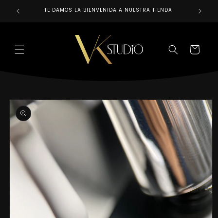
Ir
directamente
TE DAMOS LA BIENVENIDA A NUESTRA TIENDA
REALIZAM
al contenido
CARRITO
Ir
directamente
a la
información
del producto