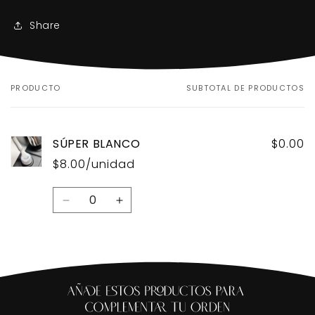
Share
PRODUCTO
SUBTOTAL DE PRODUCTOS
Tu
carrito
SÚPER BLANCO
$0.00
$8.00/unidad
Cantidad
Reducir
Aumentar
cantidad
cantidad
para
para
Default
Default
Title
Title
Cargando...