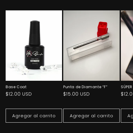
Base Coat
Punta de Diamante “F”
SÚPER
Precio
$12.00 USD
Precio
$15.00 USD
Prec
$12.
habitual
habitual
habi
Agregar al carrito
Agregar al carrito
Ag