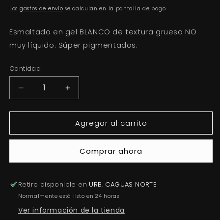
habitual
Los
gastos de envío
se calculan en la pantalla de pago.
Esmaltado en gel BLANCO de textura gruesa NO
muy líquido. Súper pigmentados.
Cantidad
Reducir
Aumentar
cantidad
cantidad
para
para
Agregar al carrito
SÚPER
SÚPER
BLANCO
BLANCO
Comprar ahora
Retiro disponible en
URB. CAGUAS NORTE
Normalmente está listo en 24 horas
Ver información de la tienda