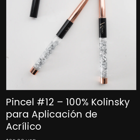
Abrir
elemento
Pincel #12 – 100% Kolinsky
multimedia
1
para Aplicación de
en
una
ventana
Acrílico
modal