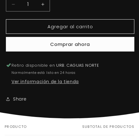
Reducir
Aumentar
cantidad
cantidad
para
para
Agregar al carrito
Pincel
Pincel
#12
#12
–
–
Comprar ahora
100%
100%
Kolinsky
Kolinsky
para
para
Retiro disponible en
Aplicación
Aplicación
URB. CAGUAS NORTE
de
de
Normalmente está listo en 24 horas
Acrílico
Acrílico
Ver información de la tienda
Share
PRODUCTO
SUBTOTAL DE PRODUCTOS
Tu
carrito