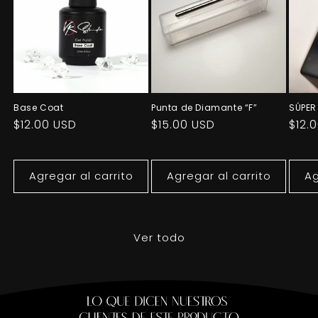
Base Coat
Punta de Diamante “F”
SÚPER
Precio
$12.00 USD
Precio
$15.00 USD
Prec
$12.
habitual
habitual
habi
Agregar al carrito
Agregar al carrito
Ag
Ver todo