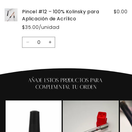
Pincel #12 – 100% Kolinsky para
$0.00
Aplicación de Acrílico
$35.00/unidad
Cantidad
Reducir
Aumentar
cantidad
cantidad
para
para
Default
Default
Title
Title
Cargando...