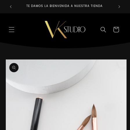
Ir
directamente
TE DAMOS LA BIENVENIDA A NUESTRA TIENDA
REALIZAM
al contenido
CARRITO
Ir
directamente
a la
información
del producto