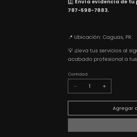
2️⃣
Envía evidencia de tu
787-598-7883.
📍
Ubicación:
Caguas, PR.
💡
¡Lleva tus servicios al si
acabado profesional a tus 
Cantidad
Reducir
Aumentar
cantidad
cantidad
para
para
Agregar a
Manicura
Manicura
y
y
Esmaltado
Esmaltado
en
en
Gel
Gel