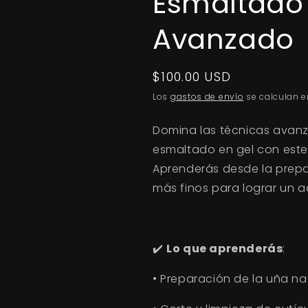
Esmaltado
Avanzado
Precio
$100.00 USD
habitual
Los
gastos de envío
se calculan e
Domina las técnicas avan
esmaltado en gel con este 
Aprenderás desde la prepa
más finos para lograr un
✔️
Lo que aprenderás
:
•
Preparación de la uña nat