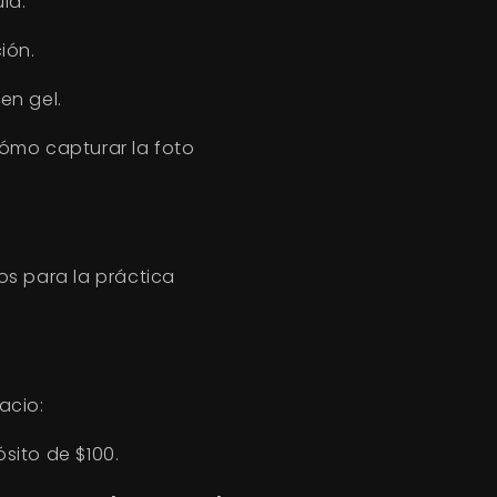
la.
ión.
en gel.
ómo capturar la foto
os
para la práctica
acio:
ósito de $100.