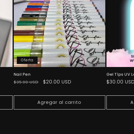
Oferta
Nail Pen
Gel Típs UV 
Precio
Precio
$20.00 USD
Precio
$30.00 US
$35.00 USD
habitual
de
habitual
oferta
Agregar al carrito
A