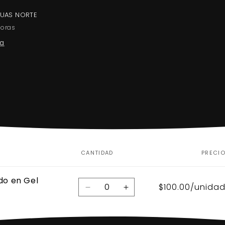
GUAS NORTE
horas
da
CANTIDAD
PRECI
do en Gel
Cantidad
$100.00/unida
Reducir
Aumentar
cantidad
cantidad
para
para
Default
Default