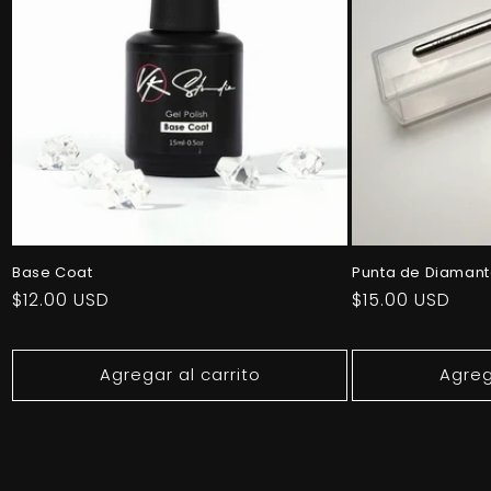
Base Coat
Punta de Diamant
Precio
$12.00 USD
Precio
$15.00 USD
habitual
habitual
Agregar al carrito
Agreg