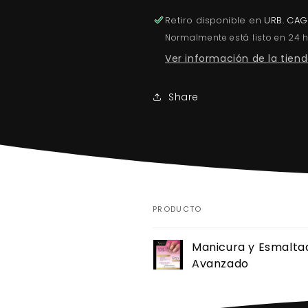
Avanzado
Avanzado
Retiro disponible en
URB. CA
Normalmente está listo en 24 
Ver información de la tien
Share
PRODUCTO
Tu
Manicura y Esmalta
carrito
Avanzado