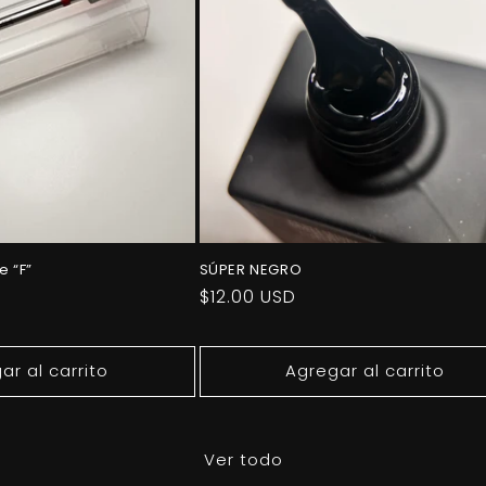
e “F”
SÚPER NEGRO
Precio
$12.00 USD
habitual
ar al carrito
Agregar al carrito
Ver todo