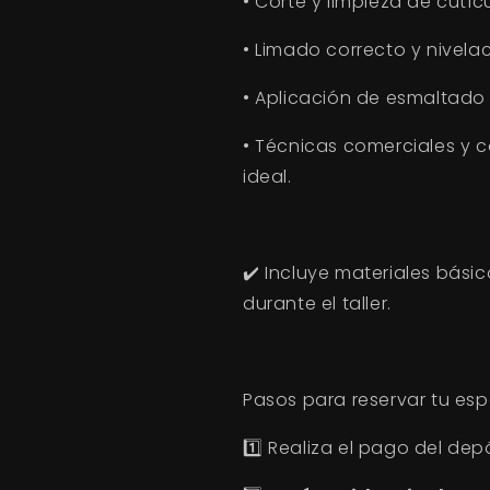
•
Corte y limpieza de cutícu
•
Limado correcto y nivelac
•
Aplicación de esmaltado 
•
Técnicas comerciales y c
ideal.
✔️
Incluye materiales básic
durante el taller.
Pasos para reservar tu esp
1️⃣ Realiza el pago del dep