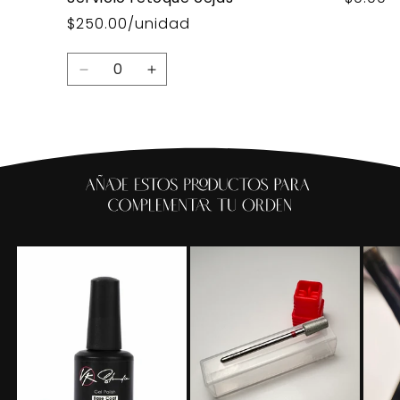
$250.00/unidad
Cantidad
Reducir
Aumentar
cantidad
cantidad
para
para
Default
Default
Title
Title
Cargando...