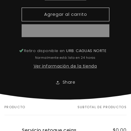
cantidad
cantidad
para
para
Agregar al carrito
Servicio
Servicio
retoque
retoque
cejas
cejas
Retiro disponible en
URB. CAGUAS NORTE
Normalmente está listo en 24 horas
Ver información de la tienda
Share
PRODUCTO
SUBTOTAL DE PRODUCTOS
Tu
carrito
Servicio retoque cejas
$0.00