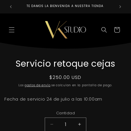
Ir
directamente
TE DAMOS LA BIENVENIDA A NUESTRA TIENDA
REALIZAM
al contenido
CARRITO
Ir
directamente
Servicio retoque cejas
a la
información
del producto
Precio
$250.00 USD
habitual
Los
gastos de envío
se calculan en la pantalla de pago.
Fecha de servicio 24 de julio a las 10:00am
Cantidad
Reducir
Aumentar