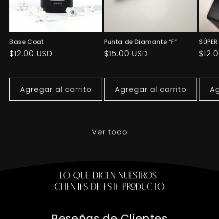
Base Coat
Punta de Diamante “F”
SÚPER
Precio
$12.00 USD
Precio
$15.00 USD
Prec
$12.
habitual
habitual
habi
Agregar al carrito
Agregar al carrito
Ag
Ver todo
Reseñas de Clientes