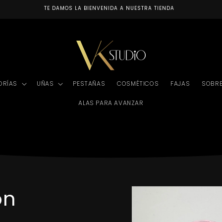
TE DAMOS LA BIENVENIDA A NUESTRA TIENDA
ORÍAS
UÑAS
PESTAÑAS
COSMÉTICOS
FAJAS
SOBR
ALAS PARA AVANZAR
Ir
directamente
on
a la
información
del producto