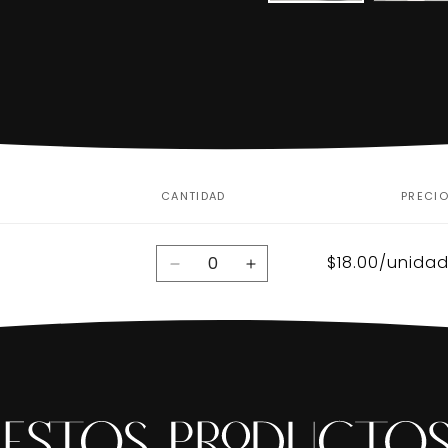
CANTIDAD
PRECI
Cantidad
$18.00/unida
Reducir
Aumentar
cantidad
cantidad
para
para
Default
Default
Title
Title