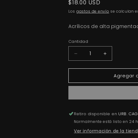
Precio
$18.00 USD
habitual
Los
gastos de envío
se calculan e
Acrílicos de alta pigmenta
Cantidad
Reducir
Aumentar
cantidad
cantidad
para
para
Agregar a
Water
Water
Melon
Melon
Retiro disponible en
URB. CA
Normalmente está listo en 24 
Ver información de la tien