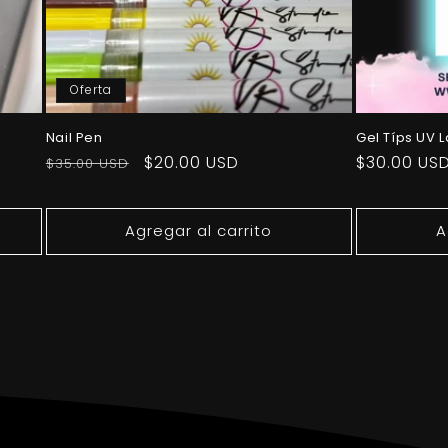
Oferta
Nail Pen
Gel Típs UV 
Precio
Precio
$20.00 USD
Precio
$30.00 US
$35.00 USD
habitual
de
habitual
oferta
Agregar al carrito
A