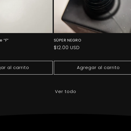
e “F”
SÚPER NEGRO
Precio
$12.00 USD
habitual
ar al carrito
Agregar al carrito
Ver todo