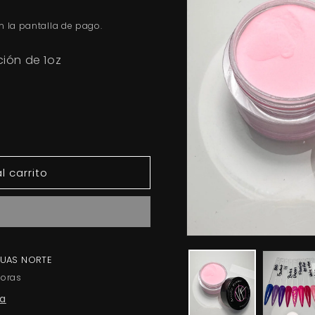
n la pantalla de pago.
ción de 1oz
l carrito
GUAS NORTE
horas
da