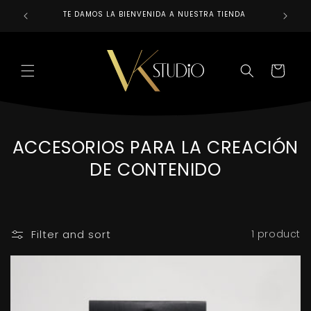
Skip to
TE DAMOS LA BIENVENIDA A NUESTRA TIENDA
REALIZAM
content
CART
C
ACCESORIOS PARA LA CREACIÓN
O
DE CONTENIDO
L
L
E
Filter and sort
1 product
C
T
I