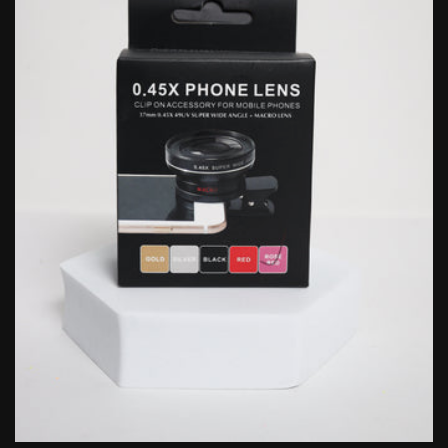
O
N
: