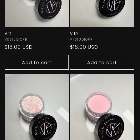
V 11
V 10
Vendor:
VKSTUDIOPR
Vendor:
VKSTUDIOPR
Regular
$18.00 USD
Regular
$18.00 USD
price
price
Add to cart
Add to cart