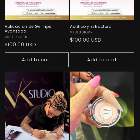
Aplicación de Gel Tips
Acrílico y Estructura
Avanzado
Vendor:
VKSTUDIOPR
Vendor:
VKSTUDIOPR
Regular
$100.00 USD
Regular
$100.00 USD
price
price
Add to cart
Add to cart