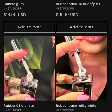
Bubble gum
Rubber base 06 nude/pink
Vendor:
VKSTUDIOPR
Vendor:
VKSTUDIOPR
Regular
$18.00 USD
Regular
$15.00 USD
price
price
Add to cart
Add to cart
Rubber 03 cremita
Rubber base milky white
Vendor:
VKSTUDIOPR
Vendor:
VKSTUDIOPR