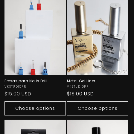
Fresas para Nails Drill
Metal Gel Liner
Vendor:
VKSTUDIOPR
Vendor:
VKSTUDIOPR
Regular
$15.00 USD
Regular
$15.00 USD
price
price
Choose options
Choose options