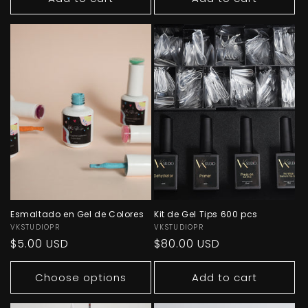
Esmaltado en Gel de Colores
Kit de Gel Tips 600 pcs
Vendor:
VKSTUDIOPR
Vendor:
VKSTUDIOPR
Regular
$5.00 USD
Regular
$80.00 USD
price
price
Choose options
Add to cart