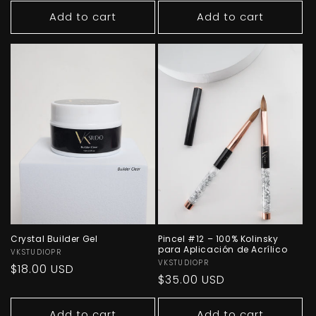
Add to cart
Add to cart
Crystal Builder Gel
Pincel #12 – 100% Kolinsky
para Aplicación de Acrílico
Vendor:
VKSTUDIOPR
Vendor:
VKSTUDIOPR
Regular
$18.00 USD
Regular
$35.00 USD
price
price
Add to cart
Add to cart