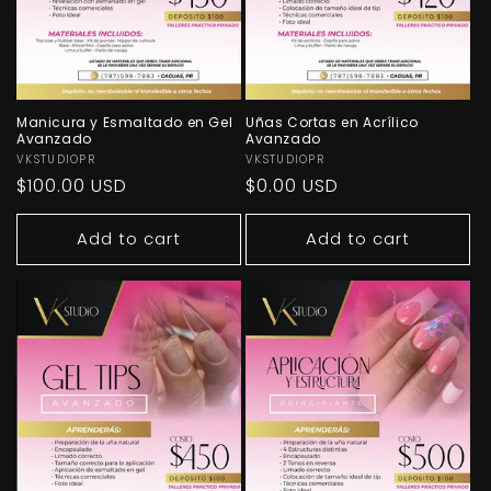
Manicura y Esmaltado en Gel
Uñas Cortas en Acrílico
Avanzado
Avanzado
Vendor:
VKSTUDIOPR
Vendor:
VKSTUDIOPR
Regular
$100.00 USD
Regular
$0.00 USD
price
price
Add to cart
Add to cart