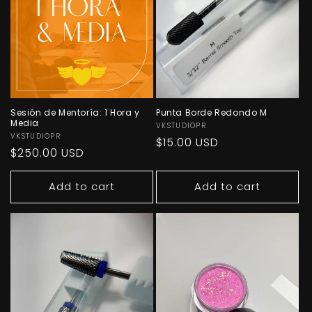
Sesión de Mentoría: 1 Hora y
Punta Borde Redondo M
Media
Vendor:
VKSTUDIOPR
Vendor:
VKSTUDIOPR
Regular
$15.00 USD
Regular
$250.00 USD
price
price
Add to cart
Add to cart