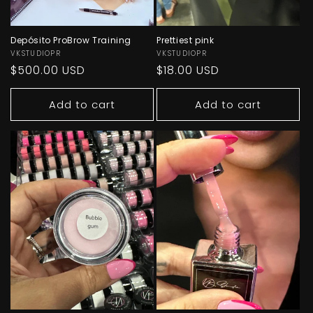
Depósito ProBrow Training
Prettiest pink
Vendor:
VKSTUDIOPR
Vendor:
VKSTUDIOPR
Regular
$500.00 USD
Regular
$18.00 USD
price
price
Add to cart
Add to cart