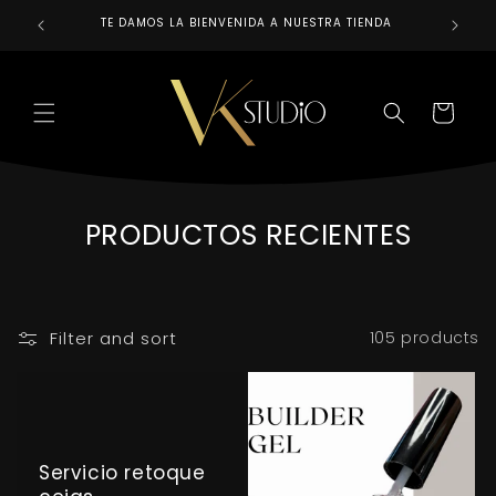
Skip to
TE DAMOS LA BIENVENIDA A NUESTRA TIENDA
REALIZAM
content
CART
C
PRODUCTOS RECIENTES
O
L
L
Filter and sort
105 products
E
C
T
Servicio retoque
I