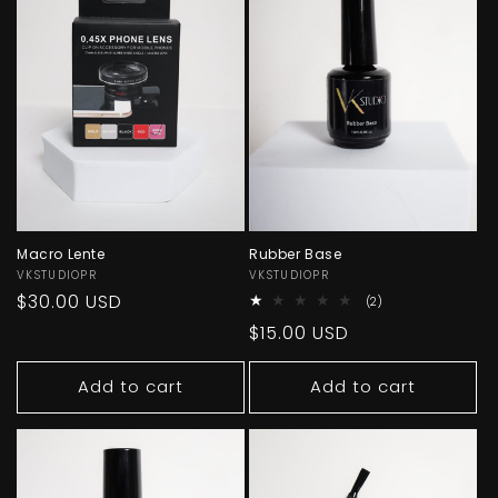
Macro Lente
Rubber Base
Vendor:
VKSTUDIOPR
Vendor:
VKSTUDIOPR
Regular
$30.00 USD
2
(2)
total
price
Regular
$15.00 USD
reviews
price
Add to cart
Add to cart