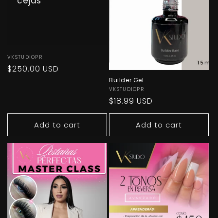
cejas
O
N
:
Vendor:
VKSTUDIOPR
Regular
$250.00 USD
price
Builder Gel
Vendor:
VKSTUDIOPR
Regular
$18.99 USD
price
Add to cart
Add to cart