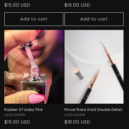
Regular
$15.00 USD
Regular
$15.00 USD
price
price
Add to cart
Add to cart
Rubber 07 baby Pink
Pincel Rose Gold Double Detail
Vendor:
VKSTUDIOPR
Vendor:
VKSTUDIOPR
Regular
$15.00 USD
Regular
$18.00 USD
price
price