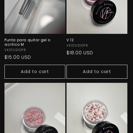
Punta para quitar gel o
V 12
acrílico M
Vendor:
VKSTUDIOPR
Vendor:
VKSTUDIOPR
Regular
$18.00 USD
Regular
$15.00 USD
price
price
Add to cart
Add to cart