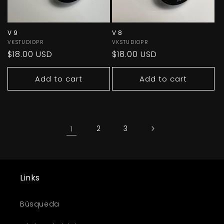
V 9
V 8
Vendor:
VKSTUDIOPR
Vendor:
VKSTUDIOPR
Regular
$18.00 USD
Regular
$18.00 USD
price
price
Add to cart
Add to cart
1
2
3
Links
Búsqueda