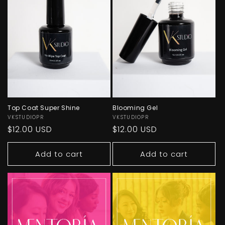
Top Coat Super Shine
Blooming Gel
Vendor:
VKSTUDIOPR
Vendor:
VKSTUDIOPR
Regular
$12.00 USD
Regular
$12.00 USD
price
price
Add to cart
Add to cart