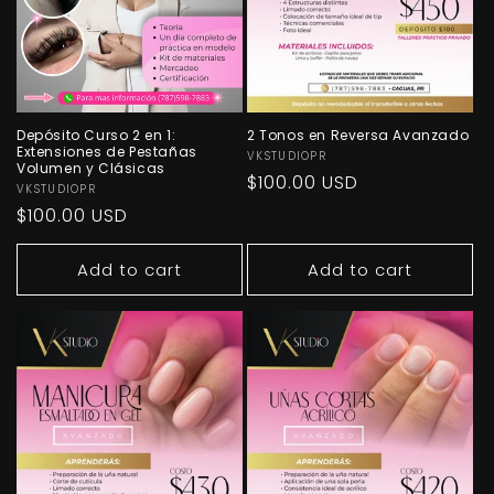
Depósito Curso 2 en 1:
2 Tonos en Reversa Avanzado
Extensiones de Pestañas
Vendor:
VKSTUDIOPR
Volumen y Clásicas
Regular
$100.00 USD
Vendor:
VKSTUDIOPR
price
Regular
$100.00 USD
price
Add to cart
Add to cart