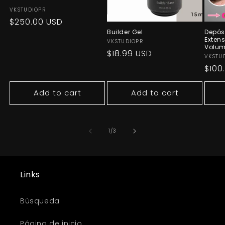
Vendor:
VKSTUDIOPR
Regular
$250.00 USD
Builder Gel
Depósi
price
Exten
Vendor:
VKSTUDIOPR
Volum
Regular
$18.99 USD
Vend
VKSTU
price
Regu
$100
pric
Add to cart
Add to cart
of
1
/
3
Links
Búsqueda
Página de inicio