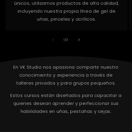
únicos, utilizamos productos de alta calidad,
incluyendo nuestra propia línea de gel de
uñas, pinceles y acrílicos.
of
1
/
3
En VK Studio nos apasiona compartir nuestro
conocimiento y experiencia a través de
talleres privados y para grupos pequeños.
Estos cursos están diseñados para capacitar a
quienes desean aprender y perfeccionar sus
habilidades en uñas, pestañas y cejas.