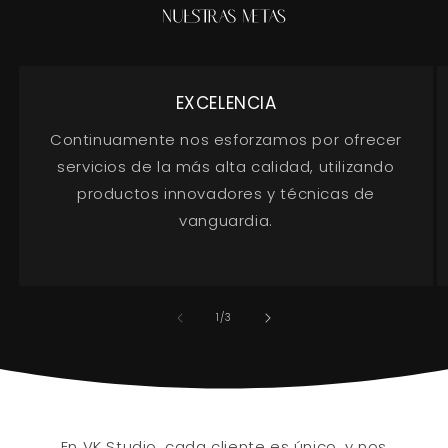
EXCELENCIA
Continuamente nos esforzamos por ofrecer
servicios de la más alta calidad, utilizando
productos innovadores y técnicas de
vanguardia.
of
1
/
3
En VK Studio, cada cliente es único, y nos